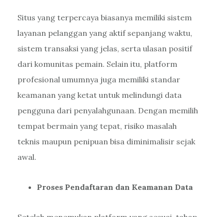
Situs yang terpercaya biasanya memiliki sistem
layanan pelanggan yang aktif sepanjang waktu,
sistem transaksi yang jelas, serta ulasan positif
dari komunitas pemain. Selain itu, platform
profesional umumnya juga memiliki standar
keamanan yang ketat untuk melindungi data
pengguna dari penyalahgunaan. Dengan memilih
tempat bermain yang tepat, risiko masalah
teknis maupun penipuan bisa diminimalisir sejak
awal.
Proses Pendaftaran dan Keamanan Data