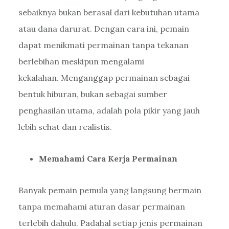
sebaiknya bukan berasal dari kebutuhan utama
atau dana darurat. Dengan cara ini, pemain
dapat menikmati permainan tanpa tekanan
berlebihan meskipun mengalami
kekalahan.
Menganggap permainan sebagai
bentuk hiburan, bukan sebagai sumber
penghasilan utama, adalah pola pikir yang jauh
lebih sehat dan realistis.
Memahami Cara Kerja Permainan
Banyak pemain pemula yang langsung bermain
tanpa memahami aturan dasar permainan
terlebih dahulu. Padahal setiap jenis permainan