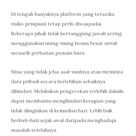
Di tengah banyaknya platform yang tersedia,
risiko penipuan tetap perlu diwaspadai.
Beberapa pihak tidak bertanggung jawab sering
menggunakan iming-iming bonus besar untuk
menarik perhatian pemain baru.
Situs yang tidak jelas asal-usulnya atau meminta
data pribadi secara berlebihan sebaiknya
dihindari. Melakukan pengecekan terlebih dahulu
dapat membantu menghindari kerugian yang
tidak diinginkan di kemudian hari. Lebih baik
berhati-hati sejak awal daripada menghadapi
masalah setelahnya.