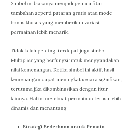
Simbol ini biasanya menjadi pemicu fitur
tambahan seperti putaran gratis atau mode
bonus khusus yang memberikan variasi
permainan lebih menarik.
Tidak kalah penting, terdapat juga simbol
Multiplier yang berfungsi untuk menggandakan
nilai kemenangan. Ketika simbol ini aktif, hasil
kemenangan dapat meningkat secara signifikan,
terutama jika dikombinasikan dengan fitur
lainnya. Hal ini membuat permainan terasa lebih
dinamis dan menantang.
Strategi Sederhana untuk Pemain