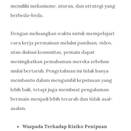
memiliki mekanisme, aturan, dan strategi yang
berbeda-beda.
Dengan meluangkan waktu untuk mempelajari
cara kerja permainan melalui panduan, video,
atau diskusi komunitas, pemain dapat
meningkatkan pemahaman mereka sebelum
mulai bertaruh. Pengetahuan ini tidak hanya
membantu dalam mengambil keputusan yang
lebih baik, tetapi juga membuat pengalaman
bermain menjadi lebih terarah dan tidak asal-
asalan.
Waspada Terhadap Risiko Penipuan