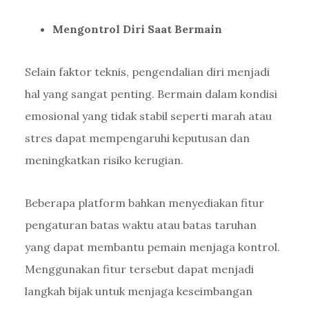
Mengontrol Diri Saat Bermain
Selain faktor teknis, pengendalian diri menjadi
hal yang sangat penting. Bermain dalam kondisi
emosional yang tidak stabil seperti marah atau
stres dapat mempengaruhi keputusan dan
meningkatkan risiko kerugian.
Beberapa platform bahkan menyediakan fitur
pengaturan batas waktu atau batas taruhan
yang dapat membantu pemain menjaga kontrol.
Menggunakan fitur tersebut dapat menjadi
langkah bijak untuk menjaga keseimbangan