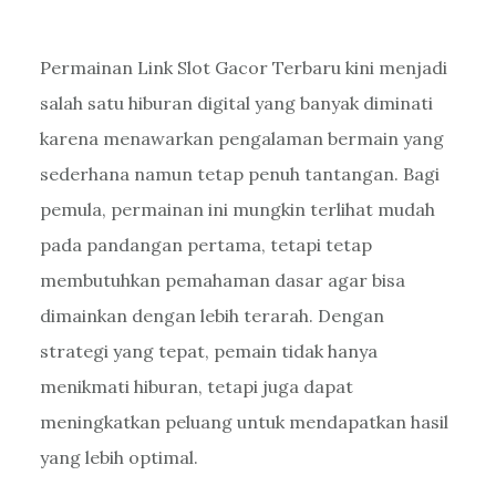
Permainan Link Slot Gacor Terbaru kini menjadi
salah satu hiburan digital yang banyak diminati
karena menawarkan pengalaman bermain yang
sederhana namun tetap penuh tantangan. Bagi
pemula, permainan ini mungkin terlihat mudah
pada pandangan pertama, tetapi tetap
membutuhkan pemahaman dasar agar bisa
dimainkan dengan lebih terarah. Dengan
strategi yang tepat, pemain tidak hanya
menikmati hiburan, tetapi juga dapat
meningkatkan peluang untuk mendapatkan hasil
yang lebih optimal.