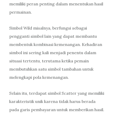
memiliki peran penting dalam menentukan hasil
permainan.
Simbol Wild misalnya, berfungsi sebagai
pengganti simbol lain yang dapat membantu
membentuk kombinasi kemenangan. Kehadiran
simbol ini sering kali menjadi penentu dalam
situasi tertentu, terutama ketika pemain
membutuhkan satu simbol tambahan untuk
melengkapi pola kemenangan.
Selain itu, terdapat simbol Scatter yang memiliki
karakteristik unik karena tidak harus berada
pada garis pembayaran untuk memberikan hasil.