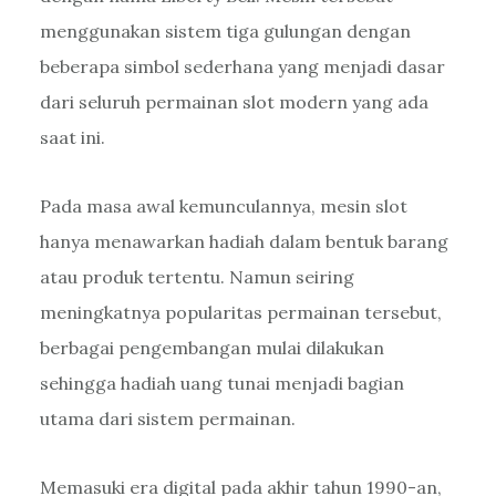
menggunakan sistem tiga gulungan dengan
beberapa simbol sederhana yang menjadi dasar
dari seluruh permainan slot modern yang ada
saat ini.
Pada masa awal kemunculannya, mesin slot
hanya menawarkan hadiah dalam bentuk barang
atau produk tertentu. Namun seiring
meningkatnya popularitas permainan tersebut,
berbagai pengembangan mulai dilakukan
sehingga hadiah uang tunai menjadi bagian
utama dari sistem permainan.
Memasuki era digital pada akhir tahun 1990-an,