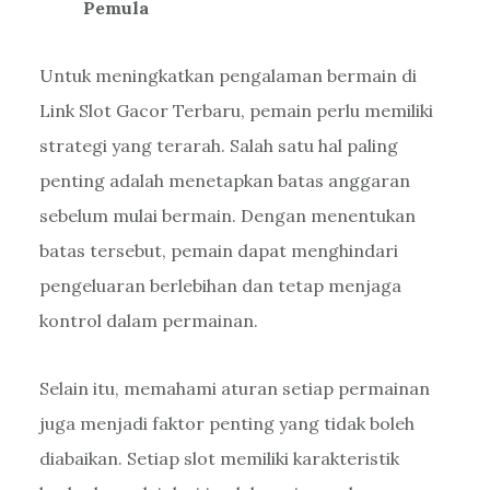
Pemula
Untuk meningkatkan pengalaman bermain di
Link Slot Gacor Terbaru, pemain perlu memiliki
strategi yang terarah. Salah satu hal paling
penting adalah menetapkan batas anggaran
sebelum mulai bermain. Dengan menentukan
batas tersebut, pemain dapat menghindari
pengeluaran berlebihan dan tetap menjaga
kontrol dalam permainan.
Selain itu, memahami aturan setiap permainan
juga menjadi faktor penting yang tidak boleh
diabaikan. Setiap slot memiliki karakteristik