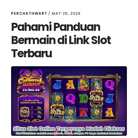
PERCHATHWART
/
MAY 26, 2026
Pahami Panduan
Bermain di Link Slot
Terbaru