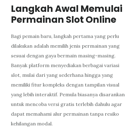
Langkah Awal Memulai
Permainan Slot Online
Bagi pemain baru, langkah pertama yang perlu
dilakukan adalah memilih jenis permainan yang
sesuai dengan gaya bermain masing-masing.
Banyak platform menyediakan berbagai variasi
slot, mulai dari yang sederhana hingga yang
memiliki fitur kompleks dengan tampilan visual
yang lebih interaktif. Pemula biasanya disarankan
untuk mencoba versi gratis terlebih dahulu agar
dapat memahami alur permainan tanpa resiko
kehilangan modal.