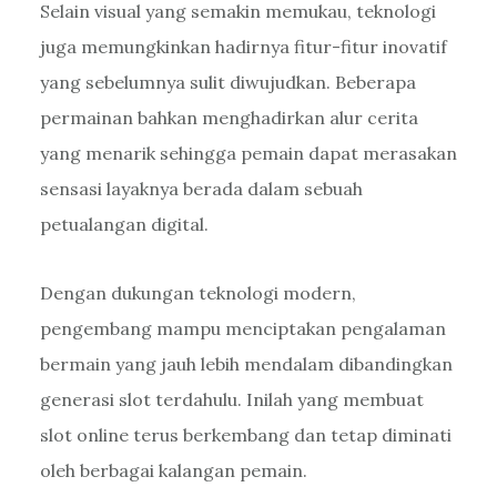
Selain visual yang semakin memukau, teknologi
juga memungkinkan hadirnya fitur-fitur inovatif
yang sebelumnya sulit diwujudkan. Beberapa
permainan bahkan menghadirkan alur cerita
yang menarik sehingga pemain dapat merasakan
sensasi layaknya berada dalam sebuah
petualangan digital.
Dengan dukungan teknologi modern,
pengembang mampu menciptakan pengalaman
bermain yang jauh lebih mendalam dibandingkan
generasi slot terdahulu. Inilah yang membuat
slot online terus berkembang dan tetap diminati
oleh berbagai kalangan pemain.