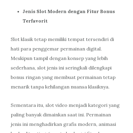
Jenis Slot Modern dengan Fitur Bonus
Terfavorit
Slot klasik tetap memiliki tempat tersendiri di
hati para penggemar permainan digital.
Meskipun tampil dengan konsep yang lebih
sederhana, slot jenis ini seringkali dilengkapi
bonus ringan yang membuat permainan tetap
menarik tanpa kehilangan nuansa klasiknya.
Sementara itu, slot video menjadi kategori yang
paling banyak dimainkan saat ini. Permainan
jenis ini menghadirkan grafis modern, animasi