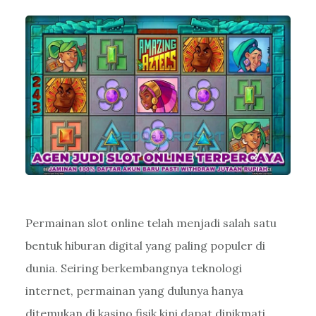
Permainan slot online telah menjadi salah satu
bentuk hiburan digital yang paling populer di
dunia. Seiring berkembangnya teknologi
internet, permainan yang dulunya hanya
ditemukan di kasino fisik kini dapat dinikmati