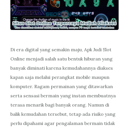
Di era digital yang semakin maju, Apk Judi Slot
Online menjadi salah satu bentuk hiburan yang
banyak diminati karena kemudahannya diakses
kapan saja melalui perangkat mobile maupun
komputer. Ragam permainan yang ditawarkan
serta sensasi bermain yang instan membuatnya
terasa menarik bagi banyak orang. Namun di
balik kemudahan tersebut, tetap ada risiko yang
perlu dipahami agar pengalaman bermain tidak