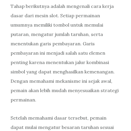
Tahap berikutnya adalah mengenali cara kerja
dasar dari mesin slot. Setiap permainan
umumnya memiliki tombol untuk memulai
putaran, mengatur jumlah taruhan, serta
menentukan garis pembayaran. Garis
pembayaran ini menjadi salah satu elemen
penting karena menentukan jalur kombinasi
simbol yang dapat menghasilkan kemenangan.
Dengan memahami mekanisme ini sejak awal,
pemain akan lebih mudah menyesuaikan strategi
permainan.
Setelah memahami dasar tersebut, pemain
dapat mulai mengatur besaran taruhan sesuai