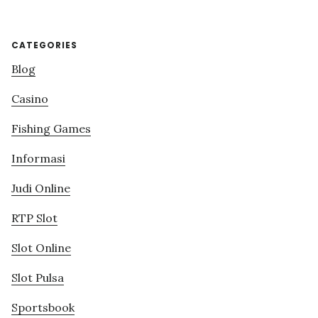
CATEGORIES
Blog
Casino
Fishing Games
Informasi
Judi Online
RTP Slot
Slot Online
Slot Pulsa
Sportsbook