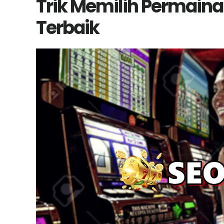
Trik Memilih Permainan
Terbaik