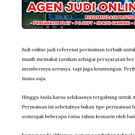
Judi online jadi referensi permainan terbaik untu
masih memakai taruhan sebagai persyaratan berm
memberinya serunya, tapi juga keuntungan.
Peri
mana saja.
Hingga Anda harus selekasnya tergabung untuk 
Permainan ini sebetulnya bukan tipe permainan 
semenjak beberapa ratus tahun kemarin oleh ban