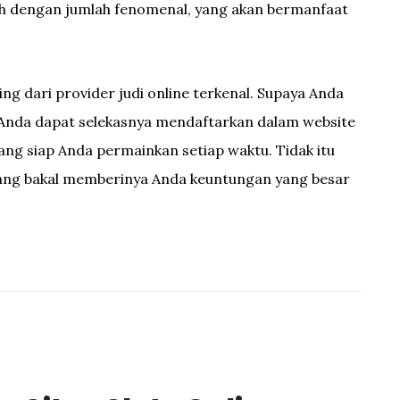
h dengan jumlah fenomenal, yang akan bermanfaat
ing dari provider judi online terkenal. Supaya Anda
, Anda dapat selekasnya mendaftarkan dalam website
yang siap Anda permainkan setiap waktu.
Tidak itu
yang bakal memberinya Anda keuntungan yang besar