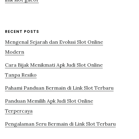
RECENT POSTS
Mengenal Sejarah dan Evolusi Slot Online
Modern
Cara Bijak Menikmati Apk Judi Slot Online
Tanpa Resiko
Pahami Panduan Bermain di Link Slot Terbaru
Panduan Memilih Apk Judi Slot Online
Terpercaya
Pengalaman Seru Bermain di Link Slot Terbaru