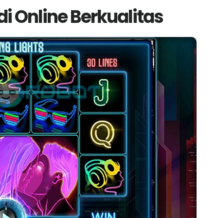
i Online Berkualitas