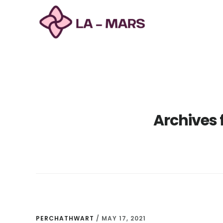
Skip
Skip
to
to
main
primary
content
sidebar
Archives 
PERCHATHWART
/
MAY 17, 2021