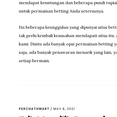
mendapat keuntungan dan beberapa pundi rupia
untuk permainan betting Anda seterusnya.
Itu beberapa keunggulan yang dipunyai situs bett
tak perlu kembali kesusahan mendapati situs itu
kami. Disitu ada banyak opsi permainan betting 
saja, ada banyak penawaran menarik yang lain, 
setiap bermain.
PERCHATHWART
/
MAY 8, 2021