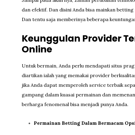
Sampai pada akhirnya, zaman perubahan tehnologi
dan efektif.
Dan disini Anda bisa mainkan betti
Dan tentu saja memberinya beberapa keuntungan
Keunggulan Provider Te
Online
Untuk bermain, Anda perlu mendapati situs pragm
diartikan ialah yang memakai provider berkualitas
jika Anda dapat memperoleh service terbaik sep
gampang dalam kuasai permainan dan memenangi
berharga fenomenal bisa menjadi punya Anda.
Permainan Betting Dalam Bermacam Ops