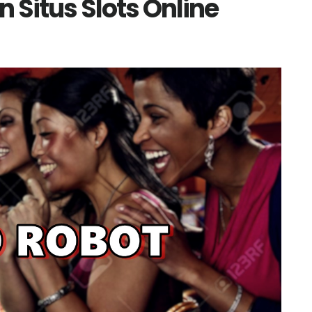
 Situs Slots Online