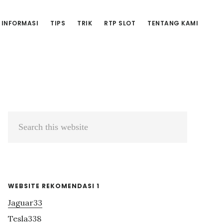
INFORMASI
TIPS
TRIK
RTP SLOT
TENTANG KAMI
Primary
Search
Sidebar
this
website
WEBSITE REKOMENDASI 1
Jaguar33
Tesla338