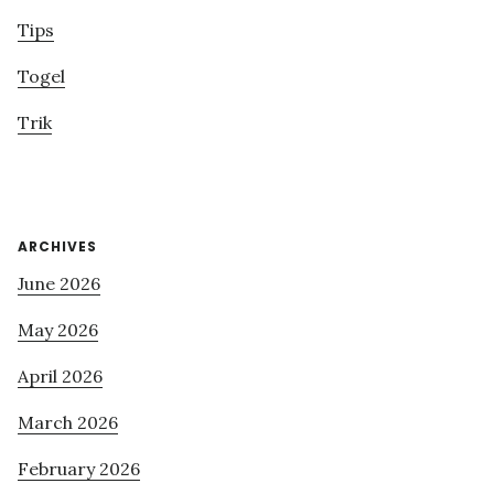
Tips
Togel
Trik
ARCHIVES
June 2026
May 2026
April 2026
March 2026
February 2026