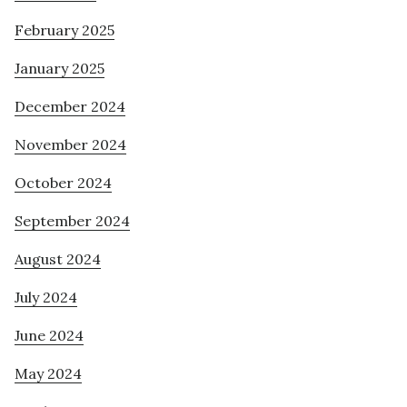
February 2025
January 2025
December 2024
November 2024
October 2024
September 2024
August 2024
July 2024
June 2024
May 2024