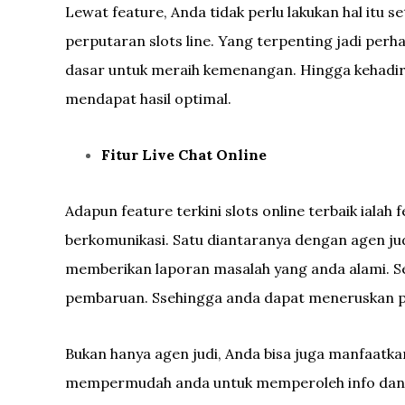
Lewat feature, Anda tidak perlu lakukan hal itu 
perputaran slots line. Yang terpenting jadi perha
dasar untuk meraih kemenangan. Hingga kehadira
mendapat hasil optimal.
Fitur Live Chat Online
Adapun feature terkini slots online terbaik ialah
berkomunikasi. Satu diantaranya dengan agen jud
memberikan laporan masalah yang anda alami. Se
pembaruan. Ssehingga anda dapat meneruskan p
Bukan hanya agen judi, Anda bisa juga manfaatkan
mempermudah anda untuk memperoleh info dan ta