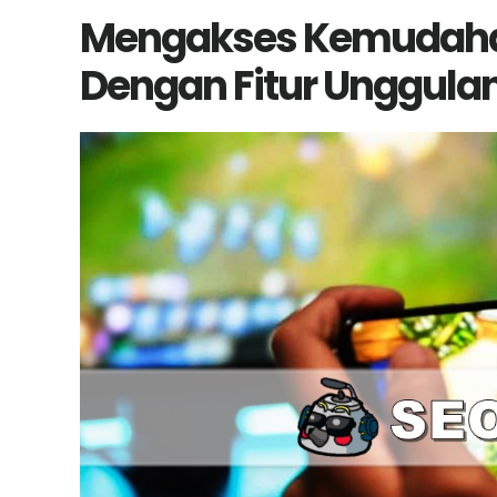
Mengakses Kemudahan 
Dengan Fitur Unggula