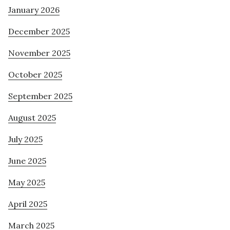
January 2026
December 2025
November 2025
October 2025
September 2025
August 2025
July 2025
June 2025
May 2025
April 2025
March 2025