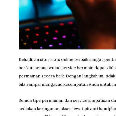
Kehadiran situs slots online terbaik sangat pent
berikut, semua wujud service bermain dapat dida
permainan secara baik. Dengan langkah ini, tida
bila sampai mengacau kesempatan Anda untuk m
Semua tipe permainan dan service simpatisan da
sediakan keringanan akses lewat piranti handphon