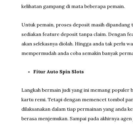
kelihatan gampang di mata beberapa pemain.
Untuk pemain, proses deposit masih dipandang 
sediakan feature deposit tanpa claim. Dengan feat
akan selekasnya diolah. Hingga anda tak perlu 
mempermudah anda coba semakin banyak permai
Fitur Auto Spin Slots
Langkah bermain judi yang ini memang populer b
kartu remi. Tetapi dengan memencet tombol panel
dilaksanakan dalam tiap permainan yang anda ker
berasa menjemukan. Sampai pada akhirnya agen ju