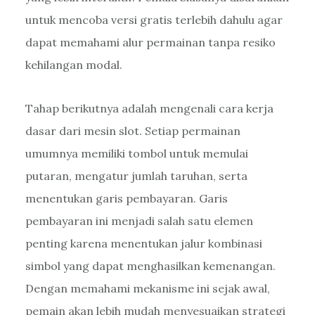
untuk mencoba versi gratis terlebih dahulu agar
dapat memahami alur permainan tanpa resiko
kehilangan modal.
Tahap berikutnya adalah mengenali cara kerja
dasar dari mesin slot. Setiap permainan
umumnya memiliki tombol untuk memulai
putaran, mengatur jumlah taruhan, serta
menentukan garis pembayaran. Garis
pembayaran ini menjadi salah satu elemen
penting karena menentukan jalur kombinasi
simbol yang dapat menghasilkan kemenangan.
Dengan memahami mekanisme ini sejak awal,
pemain akan lebih mudah menyesuaikan strategi