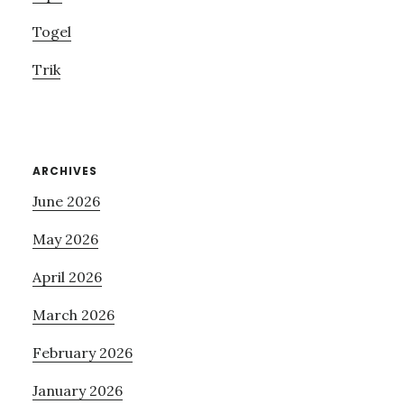
Togel
Trik
ARCHIVES
June 2026
May 2026
April 2026
March 2026
February 2026
January 2026