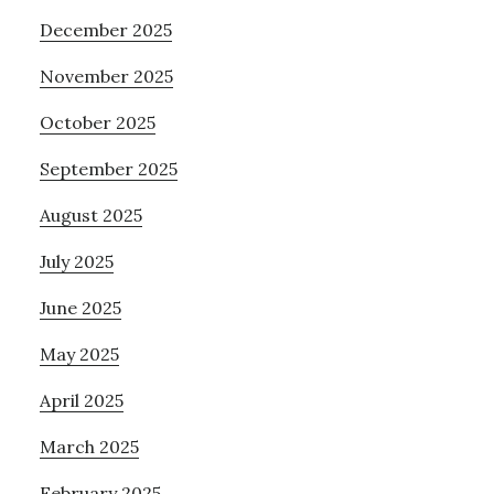
December 2025
November 2025
October 2025
September 2025
August 2025
July 2025
June 2025
May 2025
April 2025
March 2025
February 2025