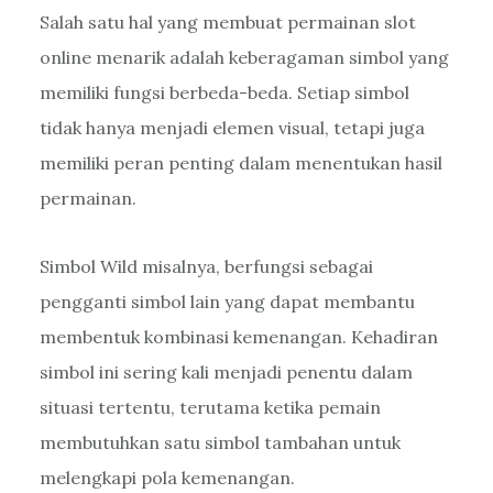
Salah satu hal yang membuat permainan slot
online menarik adalah keberagaman simbol yang
memiliki fungsi berbeda-beda. Setiap simbol
tidak hanya menjadi elemen visual, tetapi juga
memiliki peran penting dalam menentukan hasil
permainan.
Simbol Wild misalnya, berfungsi sebagai
pengganti simbol lain yang dapat membantu
membentuk kombinasi kemenangan. Kehadiran
simbol ini sering kali menjadi penentu dalam
situasi tertentu, terutama ketika pemain
membutuhkan satu simbol tambahan untuk
melengkapi pola kemenangan.