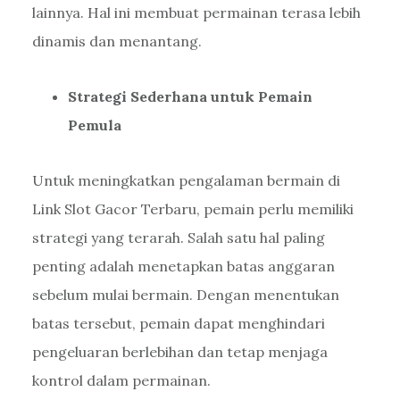
lainnya. Hal ini membuat permainan terasa lebih
dinamis dan menantang.
Strategi Sederhana untuk Pemain
Pemula
Untuk meningkatkan pengalaman bermain di
Link Slot Gacor Terbaru, pemain perlu memiliki
strategi yang terarah. Salah satu hal paling
penting adalah menetapkan batas anggaran
sebelum mulai bermain. Dengan menentukan
batas tersebut, pemain dapat menghindari
pengeluaran berlebihan dan tetap menjaga
kontrol dalam permainan.