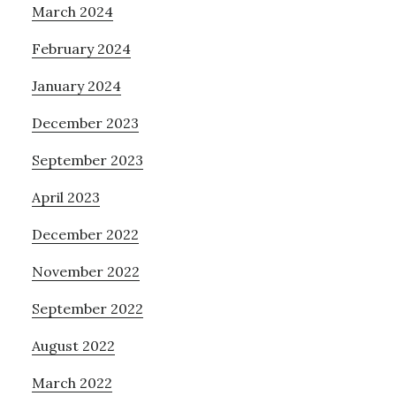
March 2024
February 2024
January 2024
December 2023
September 2023
April 2023
December 2022
November 2022
September 2022
August 2022
March 2022