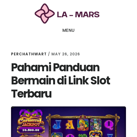
Skip
Skip
to
to
main
primary
MENU
content
sidebar
PERCHATHWART
/
MAY 26, 2026
Pahami Panduan
Bermain di Link Slot
Terbaru