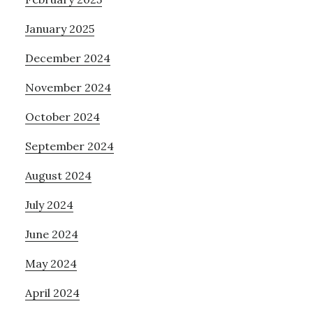
January 2025
December 2024
November 2024
October 2024
September 2024
August 2024
July 2024
June 2024
May 2024
April 2024