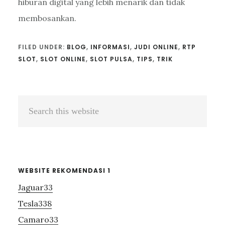
hiburan digital yang lebih menarik dan tidak
membosankan.
FILED UNDER:
BLOG
,
INFORMASI
,
JUDI ONLINE
,
RTP
SLOT
,
SLOT ONLINE
,
SLOT PULSA
,
TIPS
,
TRIK
Primary
Search
Sidebar
this
website
WEBSITE REKOMENDASI 1
Jaguar33
Tesla338
Camaro33