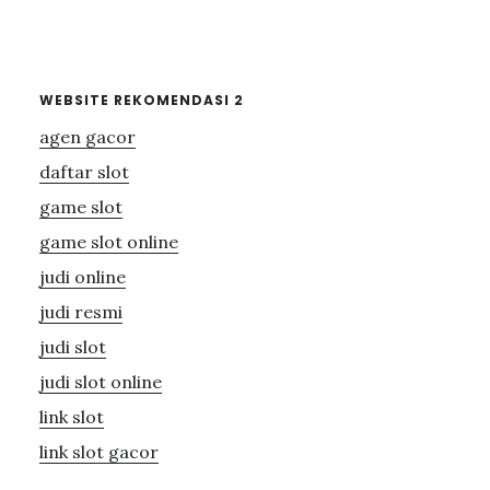
WEBSITE REKOMENDASI 2
agen gacor
daftar slot
game slot
game slot online
judi online
judi resmi
judi slot
judi slot online
link slot
link slot gacor