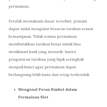
permainan.
Setelah memahami dasar tersebut, pemain
dapat mulai mengatur besaran taruhan sesuai
kemampuan. Tidak semua permainan
membutuhkan taruhan besar untuk bisa
menikmati hasil yang menarik. Justru
pengaturan taruhan yang bijak seringkali
menjadi kunci agar permainan dapat
berlangsung lebih lama dan tetap terkendali.
Mengenal Peran Simbol dalam
Permainan Slot