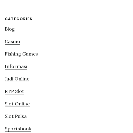
CATEGORIES
Blog
Casino
Fishing Games
Informasi
Judi Online
RTP Slot
Slot Online
Slot Pulsa
Sportsbook