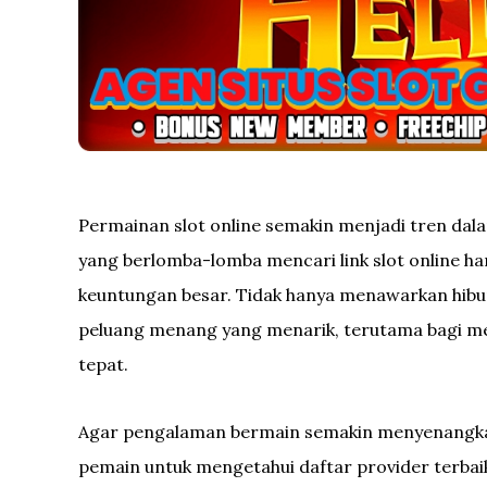
Permainan slot online semakin menjadi tren dal
yang berlomba-lomba mencari link slot online ha
keuntungan besar.
Tidak hanya menawarkan hibu
peluang menang yang menarik, terutama bagi me
tepat.
Agar pengalaman bermain semakin menyenangkan 
pemain untuk mengetahui daftar provider terba