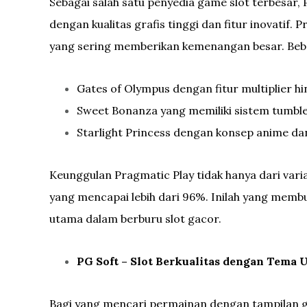
Sebagai salah satu penyedia game slot terbesar,
dengan kualitas grafis tinggi dan fitur inovatif. 
yang sering memberikan kemenangan besar.
Beb
Gates of Olympus dengan fitur multiplier h
Sweet Bonanza yang memiliki sistem tumb
Starlight Princess dengan konsep anime dan
Keunggulan Pragmatic Play tidak hanya dari varia
yang mencapai lebih dari 96%. Inilah yang memb
utama dalam berburu slot gacor.
PG Soft – Slot Berkualitas dengan Tema 
Bagi yang mencari permainan dengan tampilan gra