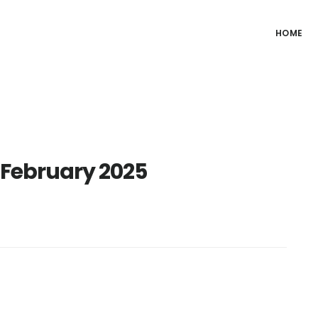
HOME
 February 2025