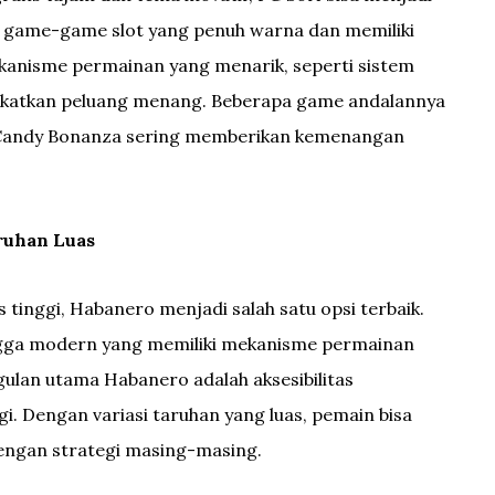
an game-game slot yang penuh warna dan memiliki
ekanisme permainan yang menarik, seperti sistem
gkatkan peluang menang. Beberapa game andalannya
n Candy Bonanza sering memberikan kemenangan
ruhan Luas
s tinggi, Habanero menjadi salah satu opsi terbaik.
 hingga modern yang memiliki mekanisme permainan
ulan utama Habanero adalah aksesibilitas
. Dengan variasi taruhan yang luas, pemain bisa
dengan strategi masing-masing.