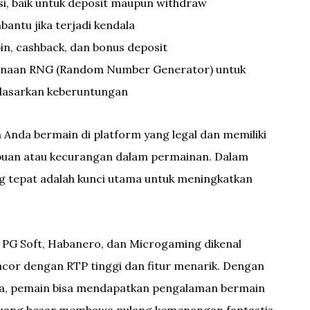
i, baik untuk deposit maupun withdraw
antu jika terjadi kendala
in, cashback, dan bonus deposit
gunaan RNG (Random Number Generator) untuk
rdasarkan keberuntungan
 Anda bermain di platform yang legal dan memiliki
enipuan atau kecurangan dalam permainan.
Dalam
ang tepat adalah kunci utama untuk meningkatkan
 PG Soft, Habanero, dan Microgaming dikenal
acor dengan RTP tinggi dan fitur menarik.
Dengan
rcaya, pemain bisa mendapatkan pengalaman bermain