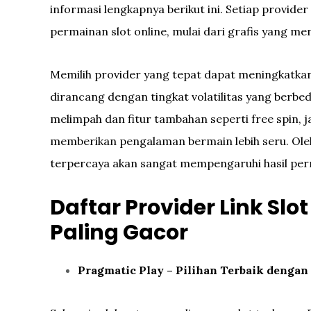
informasi lengkapnya berikut ini.
Setiap provider
permainan slot online, mulai dari grafis yang menar
Memilih provider yang tepat dapat meningkatka
dirancang dengan tingkat volatilitas yang berbe
melimpah dan fitur tambahan seperti free spin, 
memberikan pengalaman bermain lebih seru. Oleh ka
terpercaya akan sangat mempengaruhi hasil pe
Daftar Provider Link Slot
Paling Gacor
Pragmatic Play – Pilihan Terbaik dengan