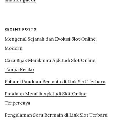
RECENT POSTS
Mengenal Sejarah dan Evolusi Slot Online
Modern
Cara Bijak Menikmati Apk Judi Slot Online
Tanpa Resiko
Pahami Panduan Bermain di Link Slot Terbaru
Panduan Memilih Apk Judi Slot Online
Terpercaya
Pengalaman Seru Bermain di Link Slot Terbaru