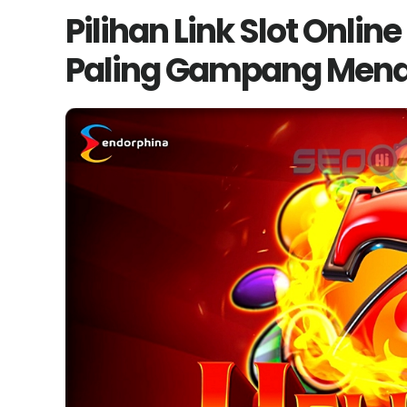
Pilihan Link Slot Onlin
Paling Gampang Men