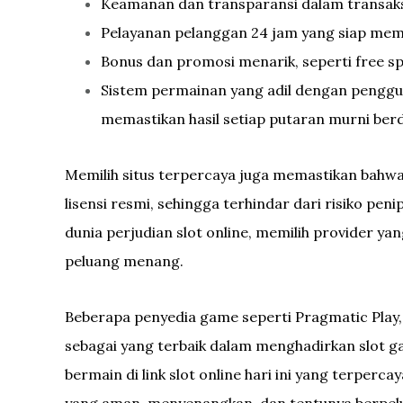
Keamanan dan transparansi dalam transaks
Pelayanan pelanggan 24 jam yang siap memb
Bonus dan promosi menarik, seperti free sp
Sistem permainan yang adil dengan peng
memastikan hasil setiap putaran murni be
Memilih situs terpercaya juga memastikan bahwa
lisensi resmi, sehingga terhindar dari risiko p
dunia perjudian slot online, memilih provider y
peluang menang.
Beberapa penyedia game seperti Pragmatic Play,
sebagai yang terbaik dalam menghadirkan slot g
bermain di link slot online hari ini yang terpe