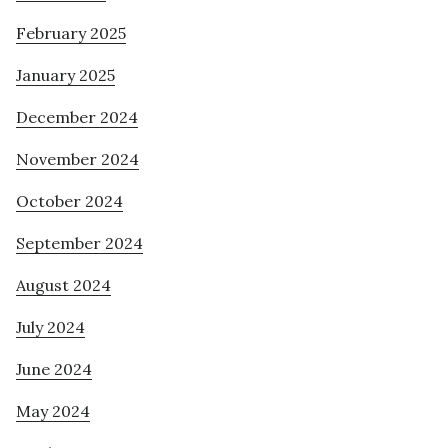
February 2025
January 2025
December 2024
November 2024
October 2024
September 2024
August 2024
July 2024
June 2024
May 2024