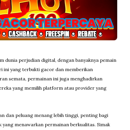
am dunia perjudian digital, dengan banyaknya pemain
ri ini yang terbukti gacor dan memberikan
ran semata, permainan ini juga menghadirkan
reka yang memilih platform atau provider yang
dan peluang menang lebih tinggi, penting bagi
ik yang menawarkan permainan berkualitas. Simak