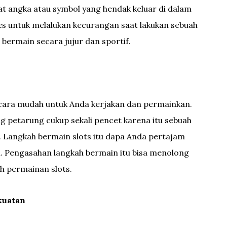
at angka atau symbol yang hendak keluar di dalam
es untuk melalukan kecurangan saat lakukan sebuah
ermain secara jujur dan sportif.
ecara mudah untuk Anda kerjakan dan permainkan.
 petarung cukup sekali pencet karena itu sebuah
. Langkah bermain slots itu dapa Anda pertajam
. Pengasahan langkah bermain itu bisa menolong
h permainan slots.
kuatan