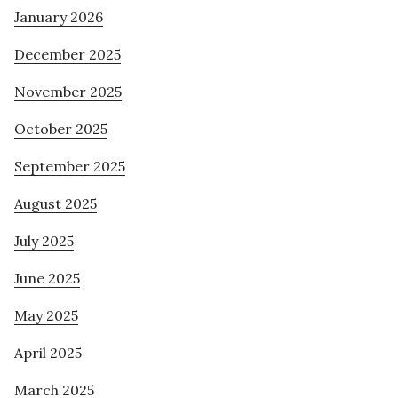
January 2026
December 2025
November 2025
October 2025
September 2025
August 2025
July 2025
June 2025
May 2025
April 2025
March 2025