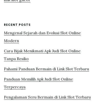
RECENT POSTS
Mengenal Sejarah dan Evolusi Slot Online
Modern
Cara Bijak Menikmati Apk Judi Slot Online
Tanpa Resiko
Pahami Panduan Bermain di Link Slot Terbaru
Panduan Memilih Apk Judi Slot Online
Terpercaya
Pengalaman Seru Bermain di Link Slot Terbaru