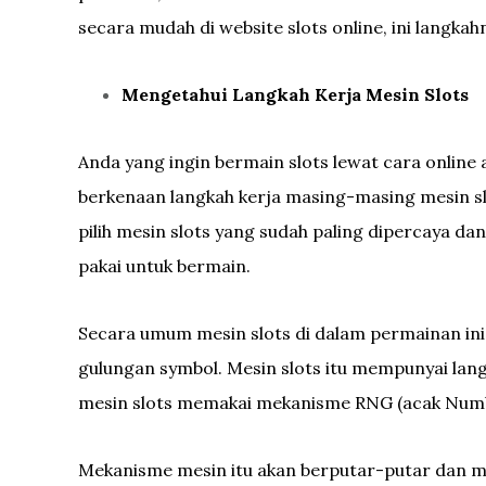
secara mudah di website slots online, ini langkah
Mengetahui Langkah Kerja Mesin Slots
Anda yang ingin bermain slots lewat cara online a
berkenaan langkah kerja masing-masing mesin sl
pilih mesin slots yang sudah paling dipercaya da
pakai untuk bermain.
Secara umum mesin slots di dalam permainan in
gulungan symbol.
Mesin slots itu mempunyai lan
mesin slots memakai mekanisme RNG (acak Numb
Mekanisme mesin itu akan berputar-putar dan m