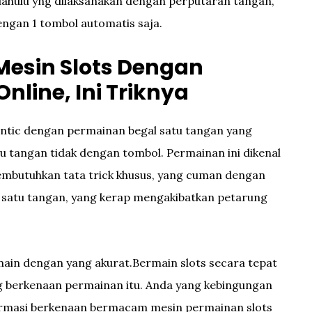
 dahulu yng dilaksanakan dengan perputaran tangan,
engan 1 tombol automatis saja.
esin Slots Dengan
nline, Ini Triknya
entic dengan permainan begal satu tangan yang
 tangan tidak dengan tombol. Permainan ini dikenal
mbutuhkan tata trick khusus, yang cuman dengan
satu tangan, yang kerap mengakibatkan petarung
rmain dengan yang akurat.Bermain slots secara tepat
mg berkenaan permainan itu. Anda yang kebingungan
nformasi berkenaan bermacam mesin permainan slots