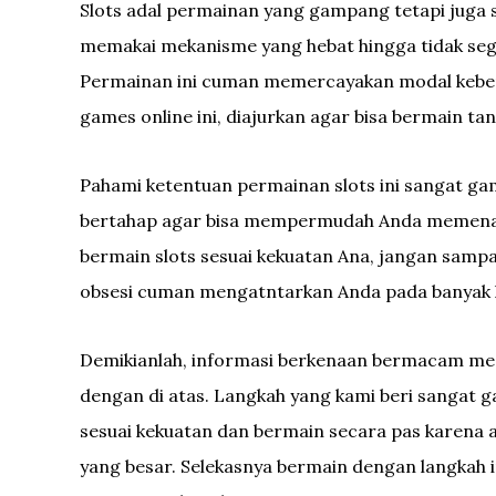
Slots adal permainan yang gampang tetapi juga s
memakai mekanisme yang hebat hingga tidak seg
Permainan ini cuman memercayakan modal kebe
games online ini, diajurkan agar bisa bermain t
Pahami ketentuan permainan slots ini sangat ga
bertahap agar bisa mempermudah Anda memena
bermain slots sesuai kekuatan Ana, jangan sampa
obsesi cuman mengatntarkan Anda pada banyak 
Demikianlah, informasi berkenaan bermacam mesi
dengan di atas. Langkah yang kami beri sangat 
sesuai kekuatan dan bermain secara pas karen
yang besar. Selekasnya bermain dengan langkah 