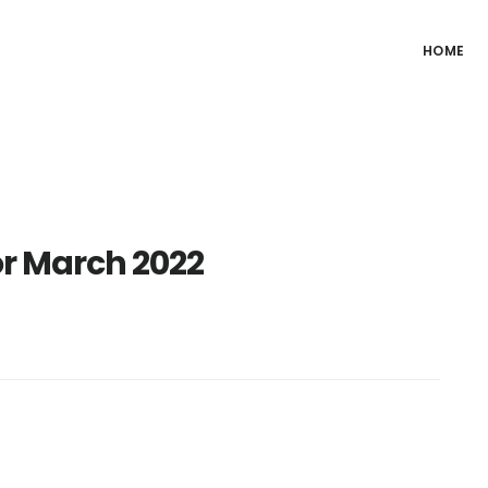
HOME
or March 2022