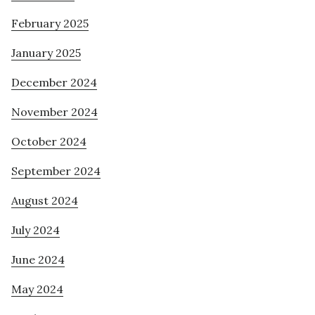
February 2025
January 2025
December 2024
November 2024
October 2024
September 2024
August 2024
July 2024
June 2024
May 2024