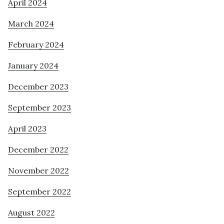
April 2024
March 2024
February 2024
January 2024
December 2023
September 2023
April 2023
December 2022
November 2022
September 2022
August 2022