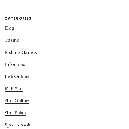
CATEGORIES
Blog
Casino
Fishing Games
Informasi
Judi Online
RTP Slot
Slot Online
Slot Pulsa
Sportsbook