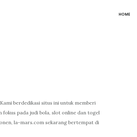
HOME
Kami berdedikasi situs ini untuk memberi
 fokus pada judi bola, slot online dan togel
Salonen, la-mars.com sekarang bertempat di