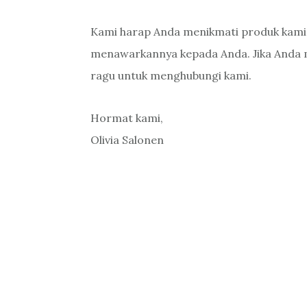
Kami harap Anda menikmati produk kami
menawarkannya kepada Anda. Jika Anda m
ragu untuk menghubungi kami.
Hormat kami,
Olivia Salonen