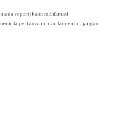
 sama seperti kami menikmati
emiliki pertanyaan atau komentar, jangan