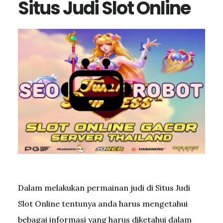
Situs Judi Slot Online
Dalam melakukan permainan judi di Situs Judi
Slot Online tentunya anda harus mengetahui
bebagai informasi yang harus diketahui dalam