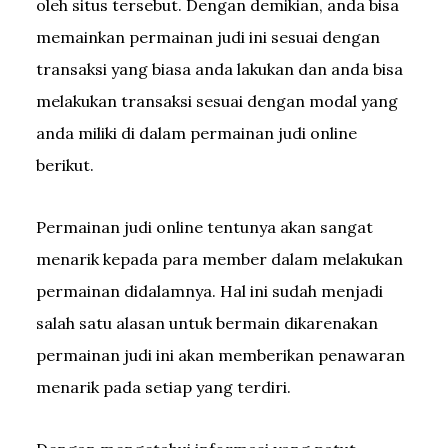
oleh situs tersebut. Dengan demikian, anda bisa
memainkan permainan judi ini sesuai dengan
transaksi yang biasa anda lakukan dan anda bisa
melakukan transaksi sesuai dengan modal yang
anda miliki di dalam permainan judi online
berikut.
Permainan judi online tentunya akan sangat
menarik kepada para member dalam melakukan
permainan didalamnya. Hal ini sudah menjadi
salah satu alasan untuk bermain dikarenakan
permainan judi ini akan memberikan penawaran
menarik pada setiap yang terdiri.