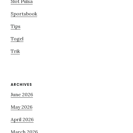
Slot Pulsa
Sportsbook
Tips
Togel
Trik
ARCHIVES
June 2026
May 2026
April 2026
March 2026