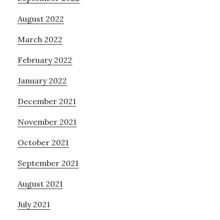
August 2022
March 2022
February 2022
January 2022
December 2021
November 2021
October 2021
September 2021
August 2021
July 2021