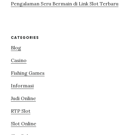
Pengalaman Seru Bermain di Link Slot Terbaru
CATEGORIES
Blog
Casino
Fishing Games
Informasi
Judi Online
RTP Slot
Slot Online