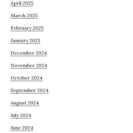
April 2025
March 2025
February 2025
January 2025
December 2024
November 2024
October 2024
September 2024
August 2024
July 2024
June 2024