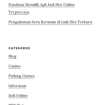
Panduan Memilih Apk Judi Slot Online
Terpercaya
Pengalaman Seru Bermain di Link Slot Terbaru
CATEGORIES
Blog
Casino
Fishing Games
Informasi
Judi Online