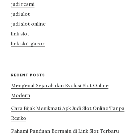
judi resmi
judi slot
judi slot online
link slot
link slot gacor
RECENT POSTS
Mengenal Sejarah dan Evolusi Slot Online
Modern
Cara Bijak Menikmati Apk Judi Slot Online Tanpa
Resiko
Pahami Panduan Bermain di Link Slot Terbaru