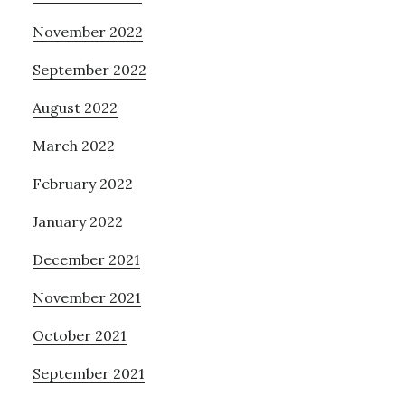
November 2022
September 2022
August 2022
March 2022
February 2022
January 2022
December 2021
November 2021
October 2021
September 2021