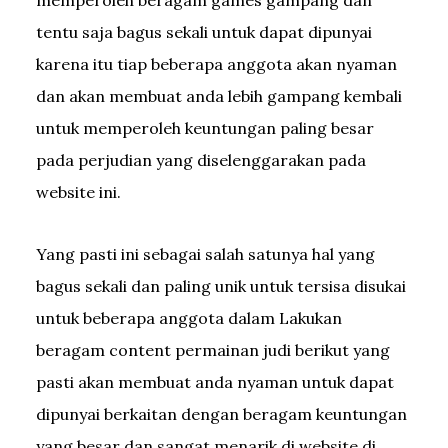
tentu saja bagus sekali untuk dapat dipunyai
karena itu tiap beberapa anggota akan nyaman
dan akan membuat anda lebih gampang kembali
untuk memperoleh keuntungan paling besar
pada perjudian yang diselenggarakan pada
website ini.
Yang pasti ini sebagai salah satunya hal yang
bagus sekali dan paling unik untuk tersisa disukai
untuk beberapa anggota dalam Lakukan
beragam content permainan judi berikut yang
pasti akan membuat anda nyaman untuk dapat
dipunyai berkaitan dengan beragam keuntungan
yang besar dan sangat menarik di website di