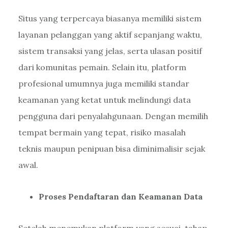
Situs yang terpercaya biasanya memiliki sistem
layanan pelanggan yang aktif sepanjang waktu,
sistem transaksi yang jelas, serta ulasan positif
dari komunitas pemain. Selain itu, platform
profesional umumnya juga memiliki standar
keamanan yang ketat untuk melindungi data
pengguna dari penyalahgunaan. Dengan memilih
tempat bermain yang tepat, risiko masalah
teknis maupun penipuan bisa diminimalisir sejak
awal.
Proses Pendaftaran dan Keamanan Data