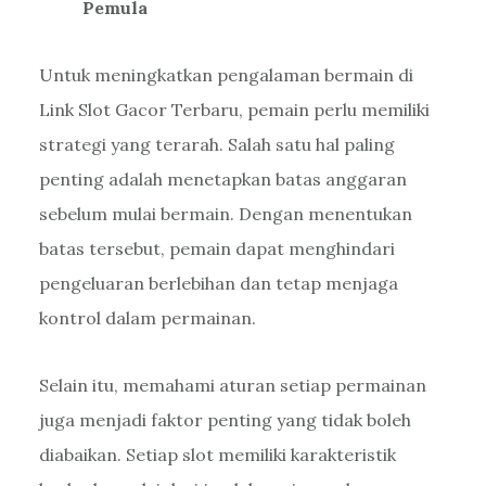
Pemula
Untuk meningkatkan pengalaman bermain di
Link Slot Gacor Terbaru, pemain perlu memiliki
strategi yang terarah. Salah satu hal paling
penting adalah menetapkan batas anggaran
sebelum mulai bermain. Dengan menentukan
batas tersebut, pemain dapat menghindari
pengeluaran berlebihan dan tetap menjaga
kontrol dalam permainan.
Selain itu, memahami aturan setiap permainan
juga menjadi faktor penting yang tidak boleh
diabaikan. Setiap slot memiliki karakteristik