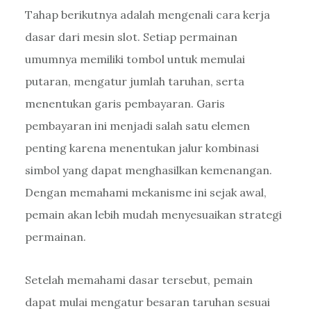
Tahap berikutnya adalah mengenali cara kerja
dasar dari mesin slot. Setiap permainan
umumnya memiliki tombol untuk memulai
putaran, mengatur jumlah taruhan, serta
menentukan garis pembayaran. Garis
pembayaran ini menjadi salah satu elemen
penting karena menentukan jalur kombinasi
simbol yang dapat menghasilkan kemenangan.
Dengan memahami mekanisme ini sejak awal,
pemain akan lebih mudah menyesuaikan strategi
permainan.
Setelah memahami dasar tersebut, pemain
dapat mulai mengatur besaran taruhan sesuai