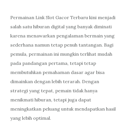
Permainan Link Slot Gacor Terbaru kini menjadi
salah satu hiburan digital yang banyak diminati
karena menawarkan pengalaman bermain yang
sederhana namun tetap penuh tantangan. Bagi
pemula, permainan ini mungkin terlihat mudah
pada pandangan pertama, tetapi tetap
membutuhkan pemahaman dasar agar bisa
dimainkan dengan lebih terarah. Dengan
strategi yang tepat, pemain tidak hanya
menikmati hiburan, tetapi juga dapat
meningkatkan peluang untuk mendapatkan hasil
yang lebih optimal.