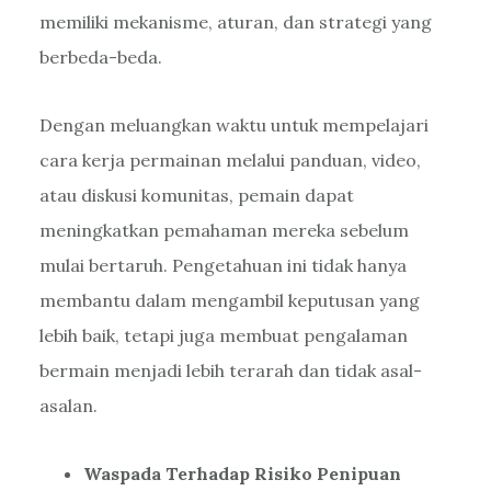
memiliki mekanisme, aturan, dan strategi yang
berbeda-beda.
Dengan meluangkan waktu untuk mempelajari
cara kerja permainan melalui panduan, video,
atau diskusi komunitas, pemain dapat
meningkatkan pemahaman mereka sebelum
mulai bertaruh. Pengetahuan ini tidak hanya
membantu dalam mengambil keputusan yang
lebih baik, tetapi juga membuat pengalaman
bermain menjadi lebih terarah dan tidak asal-
asalan.
Waspada Terhadap Risiko Penipuan