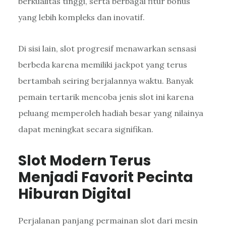
berkualitas tinggi, serta berbagai fitur bonus
yang lebih kompleks dan inovatif.
Di sisi lain, slot progresif menawarkan sensasi
berbeda karena memiliki jackpot yang terus
bertambah seiring berjalannya waktu. Banyak
pemain tertarik mencoba jenis slot ini karena
peluang memperoleh hadiah besar yang nilainya
dapat meningkat secara signifikan.
Slot Modern Terus
Menjadi Favorit Pecinta
Hiburan Digital
Perjalanan panjang permainan slot dari mesin