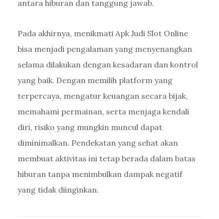
antara hiburan dan tanggung jawab.
Pada akhirnya, menikmati Apk Judi Slot Online
bisa menjadi pengalaman yang menyenangkan
selama dilakukan dengan kesadaran dan kontrol
yang baik. Dengan memilih platform yang
terpercaya, mengatur keuangan secara bijak,
memahami permainan, serta menjaga kendali
diri, risiko yang mungkin muncul dapat
diminimalkan. Pendekatan yang sehat akan
membuat aktivitas ini tetap berada dalam batas
hiburan tanpa menimbulkan dampak negatif
yang tidak diinginkan.