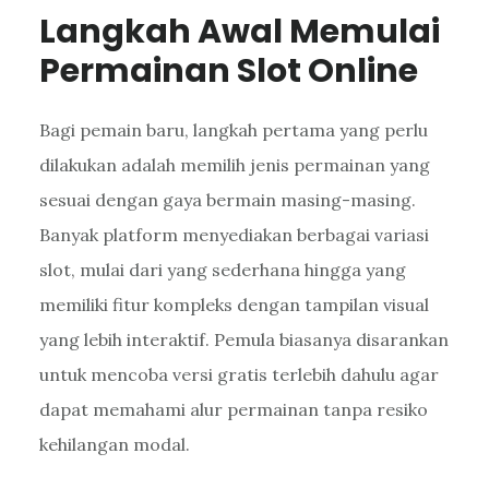
Langkah Awal Memulai
Permainan Slot Online
Bagi pemain baru, langkah pertama yang perlu
dilakukan adalah memilih jenis permainan yang
sesuai dengan gaya bermain masing-masing.
Banyak platform menyediakan berbagai variasi
slot, mulai dari yang sederhana hingga yang
memiliki fitur kompleks dengan tampilan visual
yang lebih interaktif. Pemula biasanya disarankan
untuk mencoba versi gratis terlebih dahulu agar
dapat memahami alur permainan tanpa resiko
kehilangan modal.