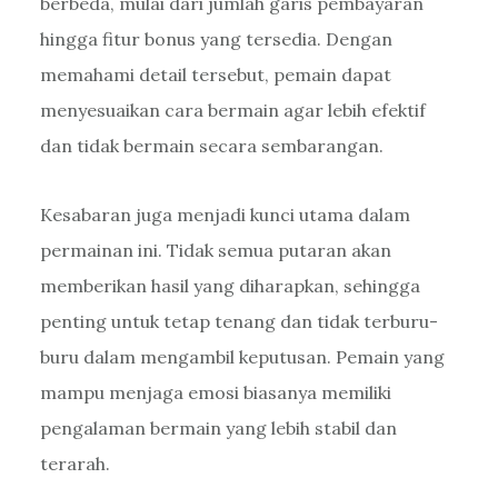
berbeda, mulai dari jumlah garis pembayaran
hingga fitur bonus yang tersedia. Dengan
memahami detail tersebut, pemain dapat
menyesuaikan cara bermain agar lebih efektif
dan tidak bermain secara sembarangan.
Kesabaran juga menjadi kunci utama dalam
permainan ini. Tidak semua putaran akan
memberikan hasil yang diharapkan, sehingga
penting untuk tetap tenang dan tidak terburu-
buru dalam mengambil keputusan. Pemain yang
mampu menjaga emosi biasanya memiliki
pengalaman bermain yang lebih stabil dan
terarah.