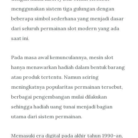
menggunakan sistem tiga gulungan dengan
beberapa simbol sederhana yang menjadi dasar
dari seluruh permainan slot modern yang ada
saat ini.
Pada masa awal kemunculannya, mesin slot
hanya menawarkan hadiah dalam bentuk barang
atau produk tertentu. Namun seiring
meningkatnya popularitas permainan tersebut,
berbagai pengembangan mulai dilakukan
sehingga hadiah uang tunai menjadi bagian
utama dari sistem permainan.
Memasuki era digital pada akhir tahun 1990-an,