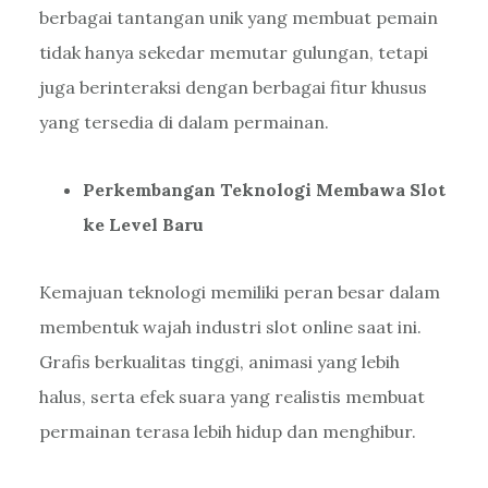
berbagai tantangan unik yang membuat pemain
tidak hanya sekedar memutar gulungan, tetapi
juga berinteraksi dengan berbagai fitur khusus
yang tersedia di dalam permainan.
Perkembangan Teknologi Membawa Slot
ke Level Baru
Kemajuan teknologi memiliki peran besar dalam
membentuk wajah industri slot online saat ini.
Grafis berkualitas tinggi, animasi yang lebih
halus, serta efek suara yang realistis membuat
permainan terasa lebih hidup dan menghibur.