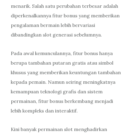
menarik. Salah satu perubahan terbesar adalah
diperkenalkannya fitur bonus yang memberikan
pengalaman bermain lebih bervariasi
dibandingkan slot generasi sebelumnya.
Pada awal kemunculannya, fitur bonus hanya
berupa tambahan putaran gratis atau simbol
khusus yang memberikan keuntungan tambahan
kepada pemain. Namun seiring meningkatnya
kemampuan teknologi grafis dan sistem
permainan, fitur bonus berkembang menjadi
lebih kompleks dan interaktif.
Kini banyak permainan slot menghadirkan