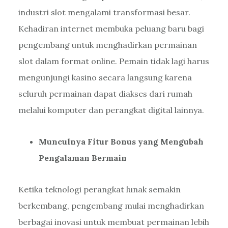
industri slot mengalami transformasi besar.
Kehadiran internet membuka peluang baru bagi
pengembang untuk menghadirkan permainan
slot dalam format online. Pemain tidak lagi harus
mengunjungi kasino secara langsung karena
seluruh permainan dapat diakses dari rumah
melalui komputer dan perangkat digital lainnya.
Munculnya Fitur Bonus yang Mengubah
Pengalaman Bermain
Ketika teknologi perangkat lunak semakin
berkembang, pengembang mulai menghadirkan
berbagai inovasi untuk membuat permainan lebih