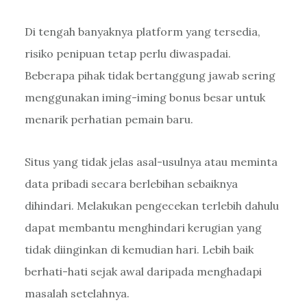
Di tengah banyaknya platform yang tersedia,
risiko penipuan tetap perlu diwaspadai.
Beberapa pihak tidak bertanggung jawab sering
menggunakan iming-iming bonus besar untuk
menarik perhatian pemain baru.
Situs yang tidak jelas asal-usulnya atau meminta
data pribadi secara berlebihan sebaiknya
dihindari. Melakukan pengecekan terlebih dahulu
dapat membantu menghindari kerugian yang
tidak diinginkan di kemudian hari. Lebih baik
berhati-hati sejak awal daripada menghadapi
masalah setelahnya.