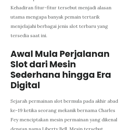
Kehadiran fitur-fitur tersebut menjadi alasan
utama mengapa banyak pemain tertarik
menjelajahi berbagai jenis slot terbaru yang
tersedia saat ini.
Awal Mula Perjalanan
Slot dari Mesin
Sederhana hingga Era
Digital
Sejarah permainan slot bermula pada akhir abad
ke-19 ketika seorang mekanik bernama Charles
Fey menciptakan mesin permainan yang dikenal
dengan nama Liberty Bell. Mesin tersebut