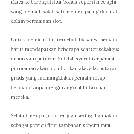
akses ke berbagai fitur bonus seperti free spin,
yang menjadi salah satu elemen paling diminati
dalam permainan slot.
Untuk memicu fitur tersebut, biasanya pemain
harus mendapatkan beberapa scatter sekaligus
dalam satu putaran. Setelah syarat terpenuhi,
permainan akan memberikan akses ke putaran
gratis yang memungkinkan pemain tetap
bermain tanpa mengurangi saldo taruhan
mereka.
Selain free spin, scatter juga sering digunakan
sebagai pemicu fitur tambahan seperti mini