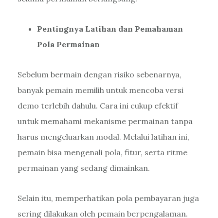
Pentingnya Latihan dan Pemahaman
Pola Permainan
Sebelum bermain dengan risiko sebenarnya,
banyak pemain memilih untuk mencoba versi
demo terlebih dahulu. Cara ini cukup efektif
untuk memahami mekanisme permainan tanpa
harus mengeluarkan modal. Melalui latihan ini,
pemain bisa mengenali pola, fitur, serta ritme
permainan yang sedang dimainkan.
Selain itu, memperhatikan pola pembayaran juga
sering dilakukan oleh pemain berpengalaman.