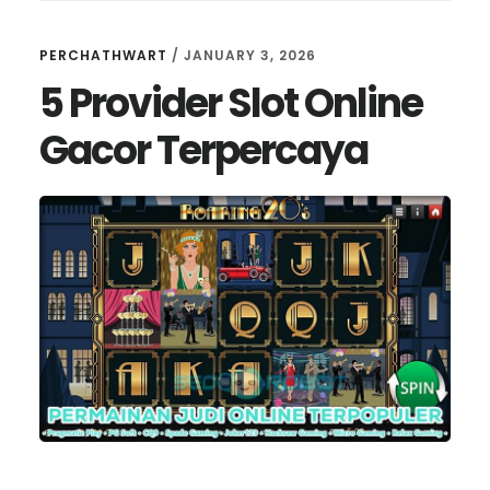
PERCHATHWART
/
JANUARY 3, 2026
5 Provider Slot Online
Gacor Terpercaya