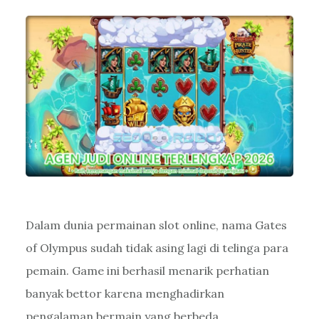
Dalam dunia permainan slot online, nama Gates
of Olympus sudah tidak asing lagi di telinga para
pemain. Game ini berhasil menarik perhatian
banyak bettor karena menghadirkan
pengalaman bermain yang berbeda