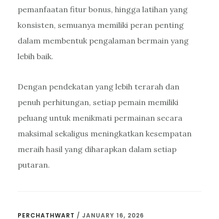
pemanfaatan fitur bonus, hingga latihan yang
konsisten, semuanya memiliki peran penting
dalam membentuk pengalaman bermain yang
lebih baik.
Dengan pendekatan yang lebih terarah dan
penuh perhitungan, setiap pemain memiliki
peluang untuk menikmati permainan secara
maksimal sekaligus meningkatkan kesempatan
meraih hasil yang diharapkan dalam setiap
putaran.
PERCHATHWART
/
JANUARY 16, 2026