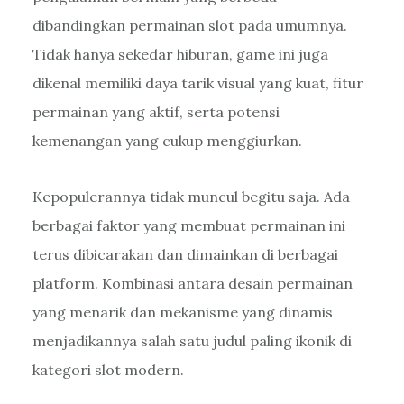
dibandingkan permainan slot pada umumnya.
Tidak hanya sekedar hiburan, game ini juga
dikenal memiliki daya tarik visual yang kuat, fitur
permainan yang aktif, serta potensi
kemenangan yang cukup menggiurkan.
Kepopulerannya tidak muncul begitu saja. Ada
berbagai faktor yang membuat permainan ini
terus dibicarakan dan dimainkan di berbagai
platform. Kombinasi antara desain permainan
yang menarik dan mekanisme yang dinamis
menjadikannya salah satu judul paling ikonik di
kategori slot modern.