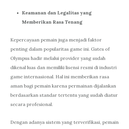
Keamanan dan Legalitas yang
Memberikan Rasa Tenang
Kepercayaan pemain juga menjadi faktor
penting dalam popularitas game ini. Gates of
Olympus hadir melalui provider yang sudah
dikenal luas dan memiliki lisensi resmi di industri
game internasional. Hal ini memberikan rasa
aman bagi pemain karena permainan dijalankan
berdasarkan standar tertentu yang sudah diatur
secara profesional.
Dengan adanya sistem yang terverifikasi, pemain