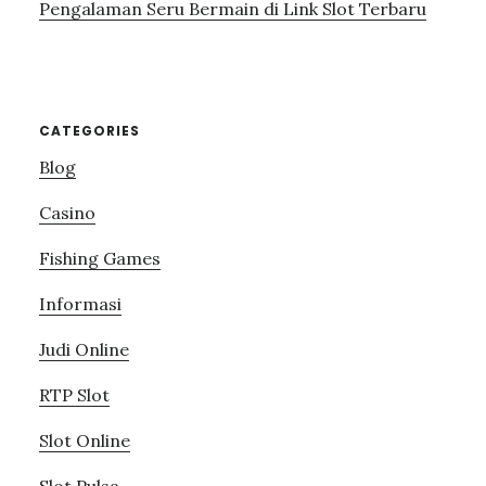
Pengalaman Seru Bermain di Link Slot Terbaru
CATEGORIES
Blog
Casino
Fishing Games
Informasi
Judi Online
RTP Slot
Slot Online
Slot Pulsa