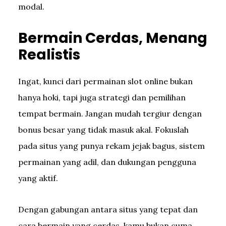
modal.
Bermain Cerdas, Menang
Realistis
Ingat, kunci dari permainan slot online bukan
hanya hoki, tapi juga strategi dan pemilihan
tempat bermain. Jangan mudah tergiur dengan
bonus besar yang tidak masuk akal. Fokuslah
pada situs yang punya rekam jejak bagus, sistem
permainan yang adil, dan dukungan pengguna
yang aktif.
Dengan gabungan antara situs yang tepat dan
cara bermain yang cerdas, kamu bukan cuma