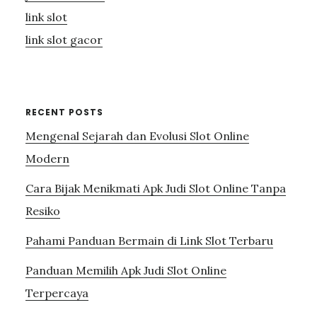
link slot
link slot gacor
RECENT POSTS
Mengenal Sejarah dan Evolusi Slot Online
Modern
Cara Bijak Menikmati Apk Judi Slot Online Tanpa
Resiko
Pahami Panduan Bermain di Link Slot Terbaru
Panduan Memilih Apk Judi Slot Online
Terpercaya