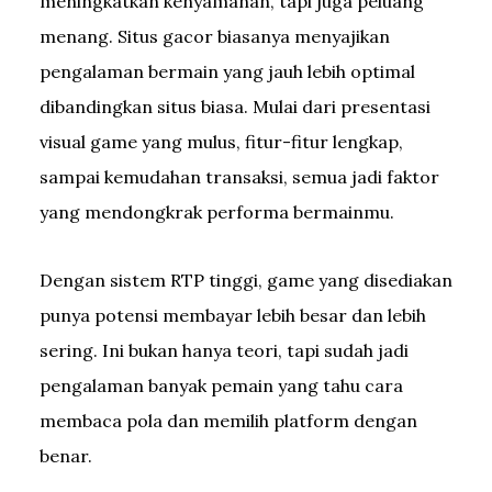
meningkatkan kenyamanan, tapi juga peluang
menang. Situs gacor biasanya menyajikan
pengalaman bermain yang jauh lebih optimal
dibandingkan situs biasa. Mulai dari presentasi
visual game yang mulus, fitur-fitur lengkap,
sampai kemudahan transaksi, semua jadi faktor
yang mendongkrak performa bermainmu.
Dengan sistem RTP tinggi, game yang disediakan
punya potensi membayar lebih besar dan lebih
sering. Ini bukan hanya teori, tapi sudah jadi
pengalaman banyak pemain yang tahu cara
membaca pola dan memilih platform dengan
benar.