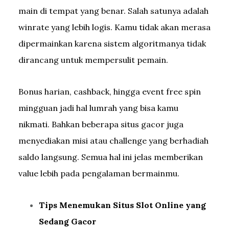
main di tempat yang benar. Salah satunya adalah
winrate yang lebih logis. Kamu tidak akan merasa
dipermainkan karena sistem algoritmanya tidak
dirancang untuk mempersulit pemain.
Bonus harian, cashback, hingga event free spin
mingguan jadi hal lumrah yang bisa kamu
nikmati. Bahkan beberapa situs gacor juga
menyediakan misi atau challenge yang berhadiah
saldo langsung. Semua hal ini jelas memberikan
value lebih pada pengalaman bermainmu.
Tips Menemukan Situs Slot Online yang
Sedang Gacor