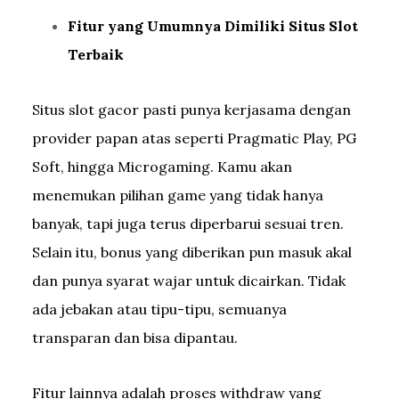
Fitur yang Umumnya Dimiliki Situs Slot
Terbaik
Situs slot gacor pasti punya kerjasama dengan
provider papan atas seperti Pragmatic Play, PG
Soft, hingga Microgaming. Kamu akan
menemukan pilihan game yang tidak hanya
banyak, tapi juga terus diperbarui sesuai tren.
Selain itu, bonus yang diberikan pun masuk akal
dan punya syarat wajar untuk dicairkan. Tidak
ada jebakan atau tipu-tipu, semuanya
transparan dan bisa dipantau.
Fitur lainnya adalah proses withdraw yang