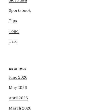
Sportsbook
Tips
Togel
Trik
ARCHIVES
June 2026
May 2026
April 2026
March 2026