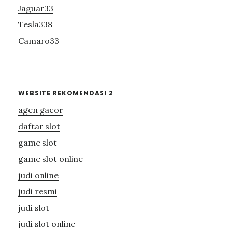
Jaguar33
Tesla338
Camaro33
WEBSITE REKOMENDASI 2
agen gacor
daftar slot
game slot
game slot online
judi online
judi resmi
judi slot
judi slot online