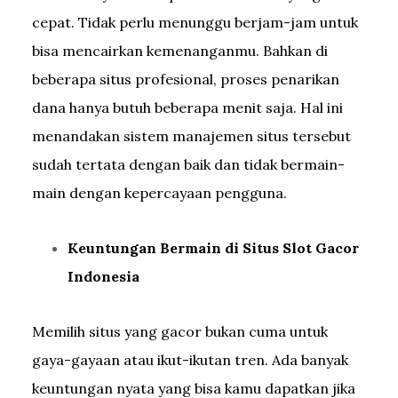
cepat. Tidak perlu menunggu berjam-jam untuk
bisa mencairkan kemenanganmu. Bahkan di
beberapa situs profesional, proses penarikan
dana hanya butuh beberapa menit saja. Hal ini
menandakan sistem manajemen situs tersebut
sudah tertata dengan baik dan tidak bermain-
main dengan kepercayaan pengguna.
Keuntungan Bermain di Situs Slot Gacor
Indonesia
Memilih situs yang gacor bukan cuma untuk
gaya-gayaan atau ikut-ikutan tren. Ada banyak
keuntungan nyata yang bisa kamu dapatkan jika