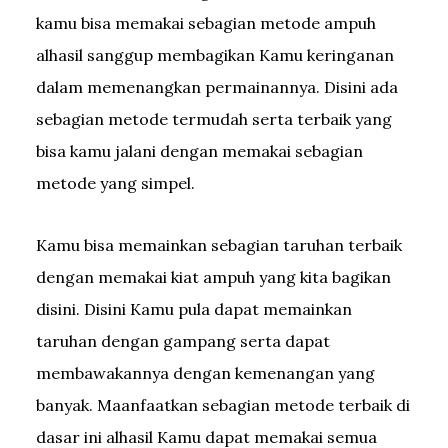
kamu bisa memakai sebagian metode ampuh
alhasil sanggup membagikan Kamu keringanan
dalam memenangkan permainannya. Disini ada
sebagian metode termudah serta terbaik yang
bisa kamu jalani dengan memakai sebagian
metode yang simpel.
Kamu bisa memainkan sebagian taruhan terbaik
dengan memakai kiat ampuh yang kita bagikan
disini. Disini Kamu pula dapat memainkan
taruhan dengan gampang serta dapat
membawakannya dengan kemenangan yang
banyak. Maanfaatkan sebagian metode terbaik di
dasar ini alhasil Kamu dapat memakai semua