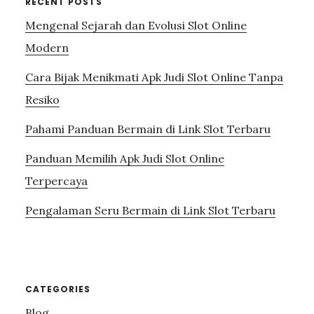
RECENT POSTS
Mengenal Sejarah dan Evolusi Slot Online
Modern
Cara Bijak Menikmati Apk Judi Slot Online Tanpa
Resiko
Pahami Panduan Bermain di Link Slot Terbaru
Panduan Memilih Apk Judi Slot Online
Terpercaya
Pengalaman Seru Bermain di Link Slot Terbaru
CATEGORIES
Blog