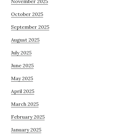
November 2025
October 2025
September 2025
August 2025
July 2025
June 2025
May 2025
April 2025
March 2025
February 2025
January 2025