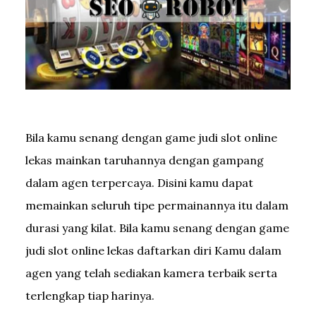
Bila kamu senang dengan game judi slot online
lekas mainkan taruhannya dengan gampang
dalam agen terpercaya. Disini kamu dapat
memainkan seluruh tipe permainannya itu dalam
durasi yang kilat. Bila kamu senang dengan game
judi slot online lekas daftarkan diri Kamu dalam
agen yang telah sediakan kamera terbaik serta
terlengkap tiap harinya.