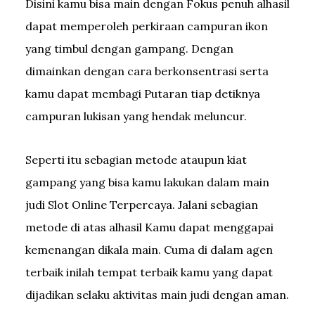
Disini kamu bisa main dengan Fokus penuh alhasil
dapat memperoleh perkiraan campuran ikon
yang timbul dengan gampang. Dengan
dimainkan dengan cara berkonsentrasi serta
kamu dapat membagi Putaran tiap detiknya
campuran lukisan yang hendak meluncur.
Seperti itu sebagian metode ataupun kiat
gampang yang bisa kamu lakukan dalam main
judi Slot Online Terpercaya. Jalani sebagian
metode di atas alhasil Kamu dapat menggapai
kemenangan dikala main. Cuma di dalam agen
terbaik inilah tempat terbaik kamu yang dapat
dijadikan selaku aktivitas main judi dengan aman.