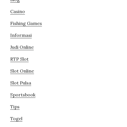
Casino
Fishing Games
Informasi
Judi Online
RTP Slot
Slot Online
Slot Pulsa
Sportsbook
Tips
Togel