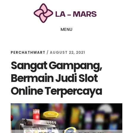
Skip
Skip
to
to
main
primary
MENU
content
sidebar
PERCHATHWART
/
AUGUST 22, 2021
Sangat Gampang,
Bermain Judi Slot
Online Terpercaya