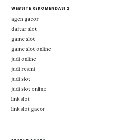
WEBSITE REKOMENDASI 2
agen gacor
daftar slot
game slot
game slot online
judi online
judi resmi
judi slot
judi slot online
link slot
link slot gacor