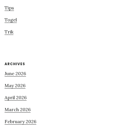
Tips
Togel
Trik
ARCHIVES
June 2026
May 2026
April 2026
March 2026
February 2026