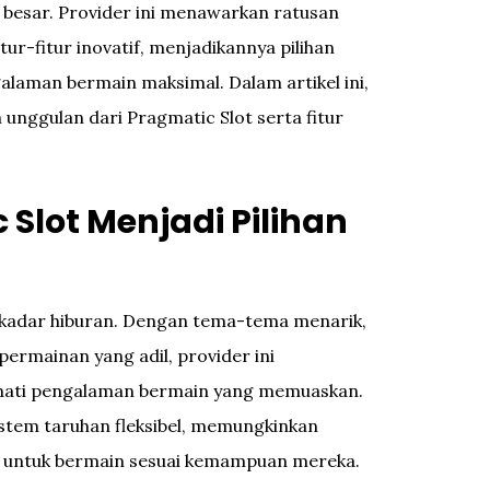
 besar.
Provider ini menawarkan ratusan
ur-fitur inovatif, menjadikannya pilihan
alaman bermain maksimal. Dalam artikel ini,
nggulan dari Pragmatic Slot serta fitur
Slot Menjadi Pilihan
ekadar hiburan. Dengan tema-tema menarik,
permainan yang adil, provider ini
mati pengalaman bermain yang memuaskan.
istem taruhan fleksibel, memungkinkan
n untuk bermain sesuai kemampuan mereka.