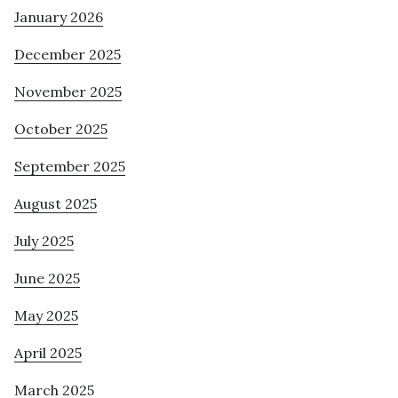
January 2026
December 2025
November 2025
October 2025
September 2025
August 2025
July 2025
June 2025
May 2025
April 2025
March 2025