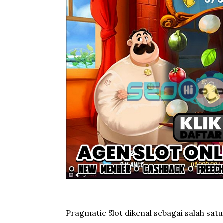
Pragmatic Slot dikenal sebagai salah satu