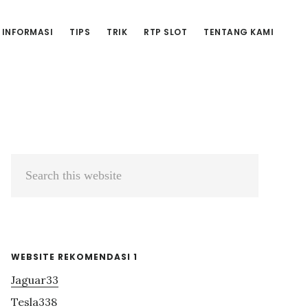
INFORMASI
TIPS
TRIK
RTP SLOT
TENTANG KAMI
Primary
Search
Sidebar
this
website
WEBSITE REKOMENDASI 1
Jaguar33
Tesla338