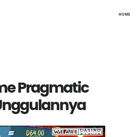
HOME
me Pragmatic
r Unggulannya