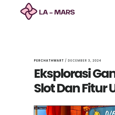
Skip
Skip
to
to
main
primary
content
sidebar
PERCHATHWART
/
DECEMBER 3, 2024
Eksplorasi Ga
Slot Dan Fitu