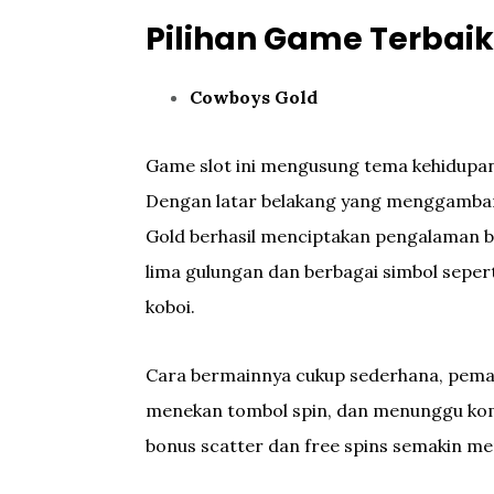
Pilihan Game Terbaik
Cowboys Gold
Game slot ini mengusung tema kehidupan
Dengan latar belakang yang menggamba
Gold berhasil menciptakan pengalaman b
lima gulungan dan berbagai simbol sepert
koboi.
Cara bermainnya cukup sederhana, pemai
menekan tombol spin, dan menunggu komb
bonus scatter dan free spins semakin m