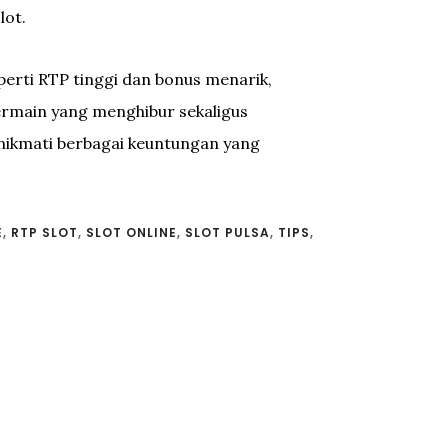
lot.
perti RTP tinggi dan bonus menarik,
rmain yang menghibur sekaligus
ikmati berbagai keuntungan yang
E
,
RTP SLOT
,
SLOT ONLINE
,
SLOT PULSA
,
TIPS
,